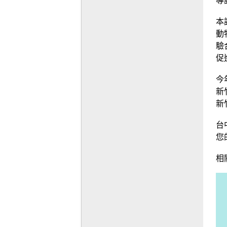
導
本
動
驗
促
今
新
新
台
您
相