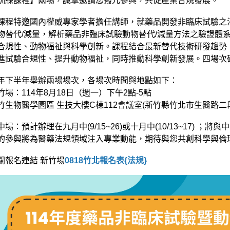
訓練課程】兩場，誠摯邀請您撥冗參與，共促產業合規發展。
課程特邀國內權威專家學者擔任講師，就藥品開發非臨床試驗之法
物替代/減量，解析藥品非臨床試驗動物替代/減量方法之驗證體
合規性、動物福祉與科學創新。課程結合最新替代技術研發趨勢
進試驗合規性、提升動物福祉，同時推動科學創新發展。四場次
年下半年舉辦兩場場次，各場次時間與地點如下：
竹場：114年8月18日（週一）下午2點-5點
竹生物醫學園區 生技大樓C棟112會議室(新竹縣竹北市生醫路二段1
中場：預計辦理在九月中(9/15~26)或十月中(10/13~17) 
的參與將為醫藥法規領域注入專業動能，期待與您共創科學與倫
關報名連結 新竹場
0818竹北報名表{法規}