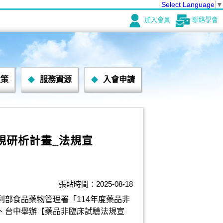
Select Language
▼
加入會員
聯絡學會
政策
服務資源
入會申請
規研析計畫_法規宣
張貼時間：2025-08-18
部食品藥物管理署「114年度藥品非
、台中舉辦【藥品非臨床試驗法規宣