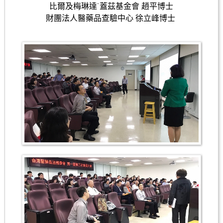
比爾及梅琳達˙蓋茲基金會 趙平博士
財團法人醫藥品查驗中心 徐立峰博士